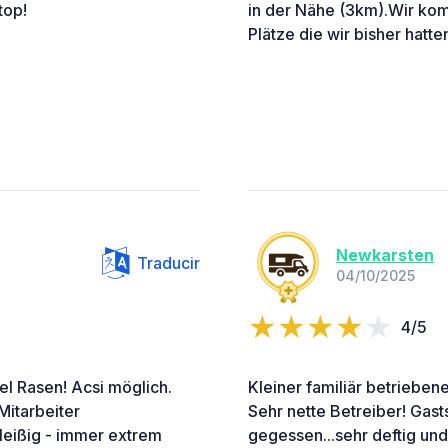
top!
in der Nähe (3km).Wir kom
Plätze die wir bisher hatte
Newkarsten
Traducir
04/10/2025
4/5
iel Rasen! Acsi möglich.
Kleiner familiär betrieben
Mitarbeiter
Sehr nette Betreiber! Gast
fleißig - immer extrem
gegessen...sehr deftig und