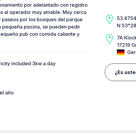
cionamiento por adelantado con registro
ias al operador muy amable. Muy cerca
53.4754,
s y paseos por los bosques del parque
N 53°28
una pequeña piscina, se pueden pedir
 pequeño pub con comida caliente y
7A Kloc
17219 G
Ger
ricity included 3kw a day
¿Es uste
el año