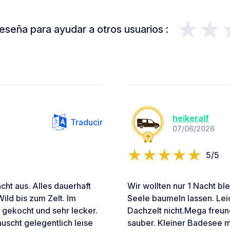
★★
eseña para ayudar a otros usuarios :
heikeralf
Traducir
07/06/2026
5/5
ht aus. Alles dauerhaft
Wir wollten nur 1 Nacht bl
ild bis zum Zelt. Im
Seele baumeln lassen. Lei
 gekocht und sehr lecker.
Dachzelt nicht.Mega freund
auscht gelegentlich leise
sauber. Kleiner Badesee m