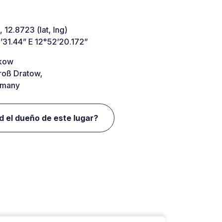
 12.8723 (lat, lng)
’31.44” E 12°52’20.172”
kow
roß Dratow,
many
d el dueño de este lugar?