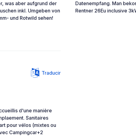
er, was aber aufgrund der
Datenempfang. Man bekom
. Duschen inkl. Umgeben von
Rentner 26Eu inclusive 3k
amm- und Rotwild sehen!
Traducir
ccueillis d'une manière
mplaement. Sanitaires
art pour vélos (mixtes ou
ts avec Campingcar+2