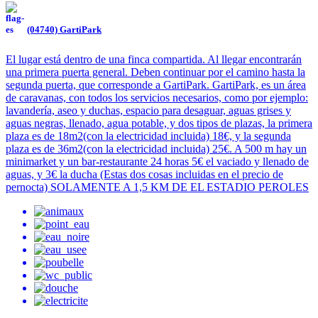
(04740) GartiPark
El lugar está dentro de una finca compartida. Al llegar encontrarán
una primera puerta general. Deben continuar por el camino hasta la
segunda puerta, que corresponde a GartiPark. GartiPark, es un área
de caravanas, con todos los servicios necesarios, como por ejemplo:
lavandería, aseo y duchas, espacio para desaguar, aguas grises y
aguas negras, llenado, agua potable, y dos tipos de plazas, la primera
plaza es de 18m2(con la electricidad incluida) 18€, y la segunda
plaza es de 36m2(con la electricidad incluida) 25€. A 500 m hay un
minimarket y un bar-restaurante 24 horas 5€ el vaciado y llenado de
aguas, y 3€ la ducha (Estas dos cosas incluidas en el precio de
pernocta) SOLAMENTE A 1,5 KM DE EL ESTADIO PEROLES