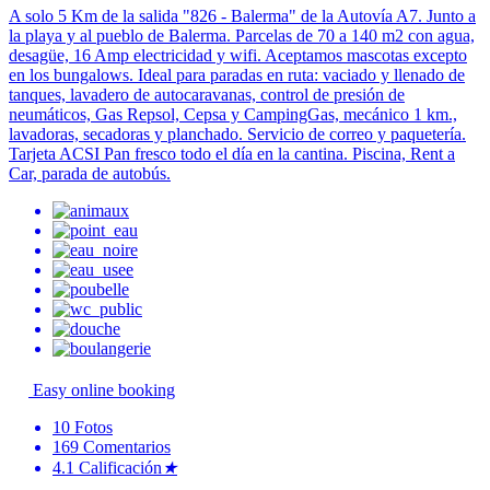
A solo 5 Km de la salida "826 - Balerma" de la Autovía A7. Junto a
la playa y al pueblo de Balerma. Parcelas de 70 a 140 m2 con agua,
desagüe, 16 Amp electricidad y wifi. Aceptamos mascotas excepto
en los bungalows. Ideal para paradas en ruta: vaciado y llenado de
tanques, lavadero de autocaravanas, control de presión de
neumáticos, Gas Repsol, Cepsa y CampingGas, mecánico 1 km.,
lavadoras, secadoras y planchado. Servicio de correo y paquetería.
Tarjeta ACSI Pan fresco todo el día en la cantina. Piscina, Rent a
Car, parada de autobús.
Easy online booking
10
Fotos
169
Comentarios
4.1
Calificación
★