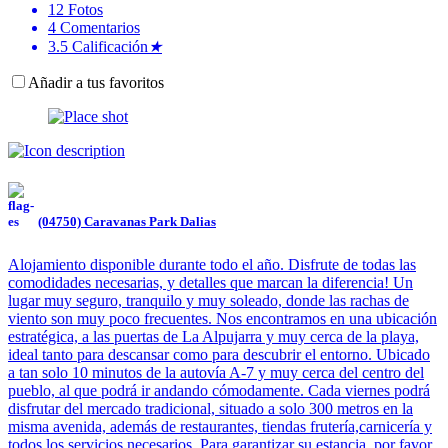
12
Fotos
4
Comentarios
3.5
Calificación
★
Añadir a tus favoritos
(04750) Caravanas Park Dalias
Alojamiento disponible durante todo el año. Disfrute de todas las
comodidades necesarias, y detalles que marcan la diferencia! Un
lugar muy seguro, tranquilo y muy soleado, donde las rachas de
viento son muy poco frecuentes. Nos encontramos en una ubicación
estratégica, a las puertas de La Alpujarra y muy cerca de la playa,
ideal tanto para descansar como para descubrir el entorno. Ubicado
a tan solo 10 minutos de la autovía A-7 y muy cerca del centro del
pueblo, al que podrá ir andando cómodamente. Cada viernes podrá
disfrutar del mercado tradicional, situado a solo 300 metros en la
misma avenida, además de restaurantes, tiendas frutería,carnicería y
todos los servicios necesarios. Para garantizar su estancia, por favor,