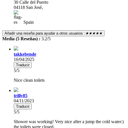
30 Calle del Puerto
04118 San José,
Spain
Añadir una reseña para ayudar a otros usuarios :
★★★★★
Media (5 Reseñas) :
3.2/5
takkebende
16/04/2025
Traducir
5/5
Nice clean toilets
trilly85
04/11/2023
Traducir
5/5
Shower was working! Very nice after a jump the cold water:)
the toilets were closed.