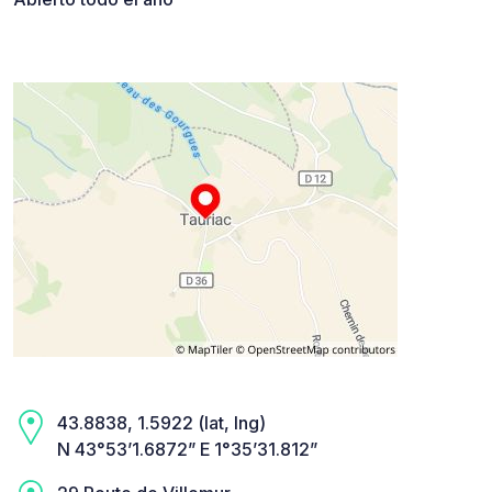
43.8838, 1.5922 (lat, lng)
N 43°53’1.6872” E 1°35’31.812”