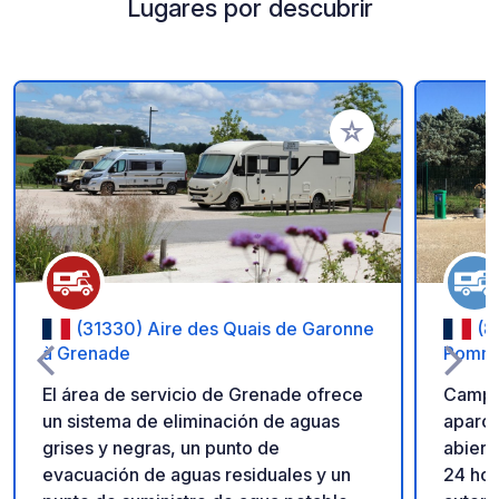
Lugares por descubrir
Añadir a tus favorito
(31330) Aire des Quais de Garonne
(8
à Grenade
Pommi
El área de servicio de Grenade ofrece
Campi
un sistema de eliminación de aguas
aparca
grises y negras, un punto de
abiert
evacuación de aguas residuales y un
24 hor