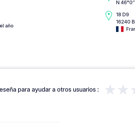
N 46°0’
18 D9
16240 B
el año
Fra
★★
eseña para ayudar a otros usuarios :