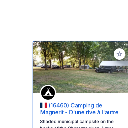
Añadir 
(16460) Camping de
Magnerit - D'une rive à l'autre
Shaded municipal campsite on the