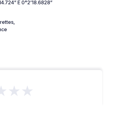
14.724” E 0°2’18.6828”
rettes,
nce
★★★