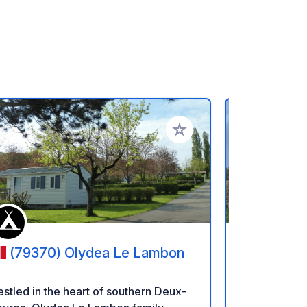
ritos
Añadir a tus favoritos
(79370) Olydea Le Lambon
(16200
Bergeronn
stled in the heart of southern Deux-
Una familia 