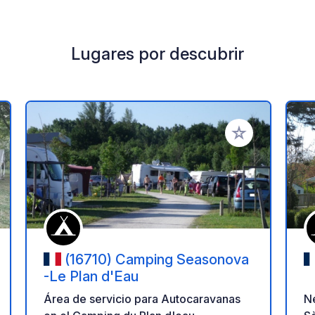
Lugares por descubrir
a tus favoritos
Añadir a tus favo
(16710) Camping Seasonova
-Le Plan d'Eau
Ne
Área de servicio para Autocaravanas