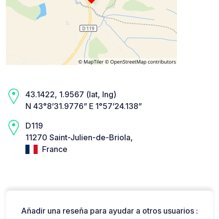
43.1422, 1.9567 (lat, lng)
N 43°8’31.9776” E 1°57’24.138”
D119
11270 Saint-Julien-de-Briola,
France
Añadir una reseña para ayudar a otros usuarios :