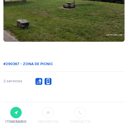
#290367 - ZONA DE PICNIC
2 servicios
ITINERARIO
FAVORITOS
CONTACTO