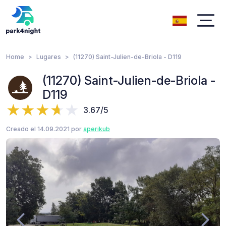
Home
Lugares
(11270) Saint-Julien-de-Briola - D119
(11270) Saint-Julien-de-Briola -
D119
3.67/5
Creado el 14.09.2021 por
aperikub