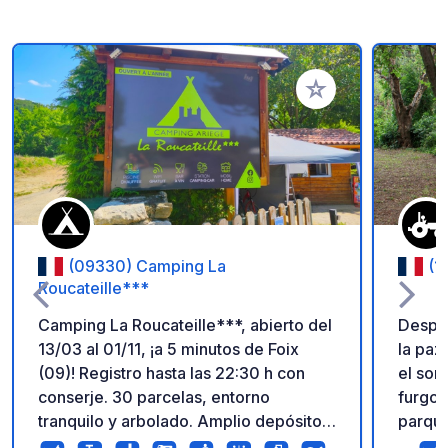
Añadir a tus favorito
(09330) Camping La
(1
Roucateille***
Camping La Roucateille***, abierto del
Despie
13/03 al 01/11, ¡a 5 minutos de Foix
la paz 
(09)! Registro hasta las 22:30 h con
el son
conserje. 30 parcelas, entorno
furgon
tranquilo y arbolado. Amplio depósito
parque
para autocaravanas y camiones. Wifi
moment