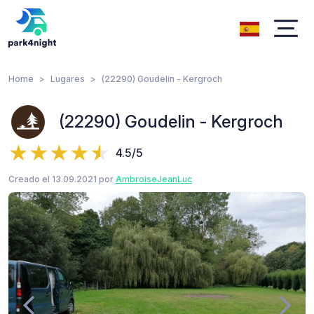
Home
Lugares
(22290) Goudelin - Kergroch
(22290) Goudelin - Kergroch
4.5/5
Creado el 13.09.2021 por
AmbroiseJeanLuc