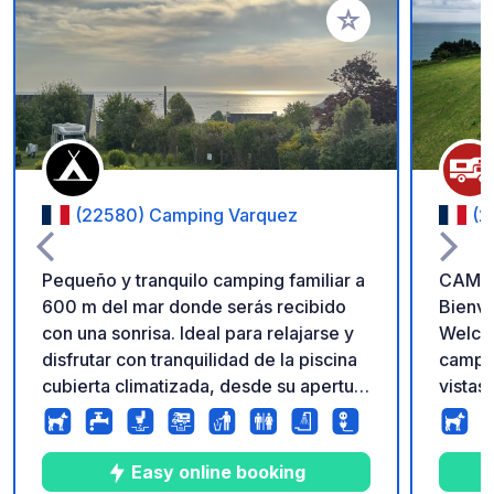
Añadir a tus favorito
(22580) Camping Varquez
(2
Pequeño y tranquilo camping familiar a
CAMPI
600 m del mar donde serás recibido
Bienv
con una sonrisa. Ideal para relajarse y
Welcom
disfrutar con tranquilidad de la piscina
campin
cubierta climatizada, desde su apertura
vistas 
te dejarás arrullar por el sonido de la
GR34 y
naturaleza y el canto de los pájaros.
¡Aquí 
Instalaciones sanitarias muy recientes y
ver un
Easy online booking
camping muy limpio, tranquilo y
salvaje