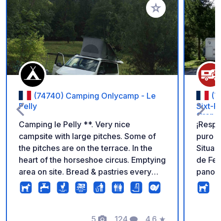
Añadir a tus favorito
(74740) Camping Onlycamp - Le
(7
Pelly
Sixt-F
Grand 
Camping le Pelly **. Very nice
¡Respi
campsite with large pitches. Some of
puro e
the pitches are on the terrace. In the
Situad
heart of the horseshoe circus. Emptying
de Fer
area on site. Bread & pastries every
panor
morning baked on site. Ask for your
acanti
pass at the car park ticket offices to
paraís
gain free access to the campsite.
alpini
5
124
4.6
★
montaña. Disfruta de in