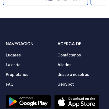
Fotos
Comentarios
Calificación
perfec
estabi
indivi
gratui
automática 
CAMPI
por vida. Para consultar di
NAVEGACIÓN
ACERCA DE
en tie
clic en
Lugares
Contáctenos
“Conta
La carta
Aliados
Propietarios
Únase a nosotros
FAQ
GeoSpot