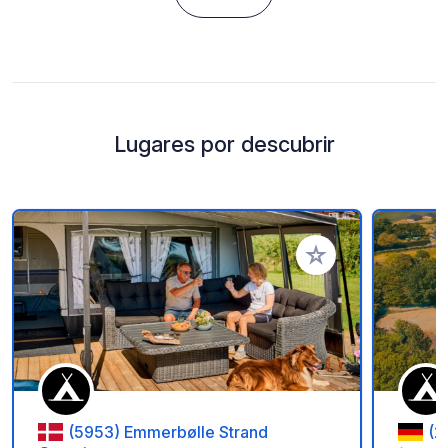
Lugares por descubrir
Añadir a tus favorito
(5953) Emmerbølle Strand
(2