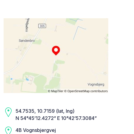
54.7535, 10.7159 (lat, lng)
N 54°45’12.4272” E 10°42’57.3084”
4B Vognsbjergvej