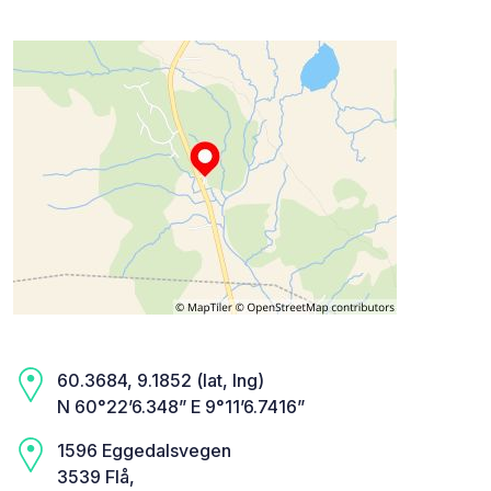
60.3684, 9.1852 (lat, lng)
N 60°22’6.348” E 9°11’6.7416”
1596 Eggedalsvegen
3539 Flå,