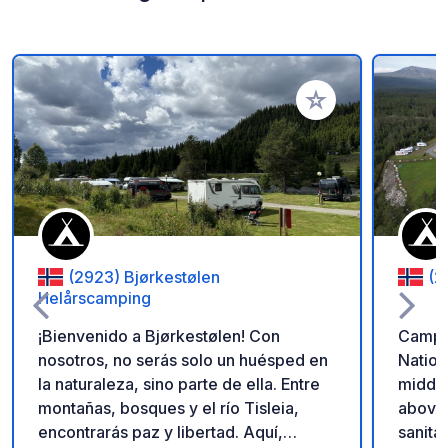
Añadir a tus favorito
(2923) Bjørkestølen
(2
Helårscamping
¡Bienvenido a Bjørkestølen! Con
Campsi
nosotros, no serás solo un huésped en
Nation
la naturaleza, sino parte de ella. Entre
middle
montañas, bosques y el río Tisleia,
above 
encontrarás paz y libertad. Aquí,
sanitar