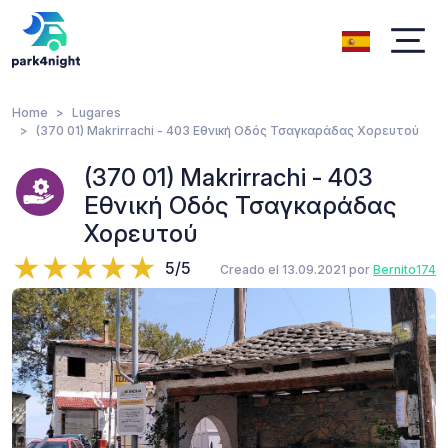
Home
Lugares
(370 01) Makrirrachi - 403 Εθνική Οδός Τσαγκαράδας Χορευτού
(370 01) Makrirrachi - 403
Εθνική Οδός Τσαγκαράδας
Χορευτού
5/5
Creado el 13.09.2021 por
Bernito174