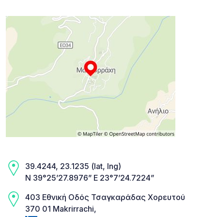
39.4244, 23.1235 (lat, lng)
N 39°25’27.8976” E 23°7’24.7224”
403 Εθνική Οδός Τσαγκαράδας Χορευτού
370 01 Makrirrachi,