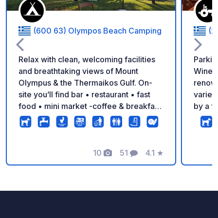
(600 63) Olympos Beach Camping
(2
Relax with clean, welcoming facilities
Parkin
and breathtaking views of Mount
Winery
Olympus & the Thermaikos Gulf. On-
renown
site you’ll find bar • restaurant • fast
variet
food • mini market -coffee & breakfast
by a f
– everything you need for the perfect
peacef
holiday!
to pur
winery
10
51
4.1
★
Canal 
Fotos
Comentarios
Calificación
proper
vineya
offeri
countr
that o