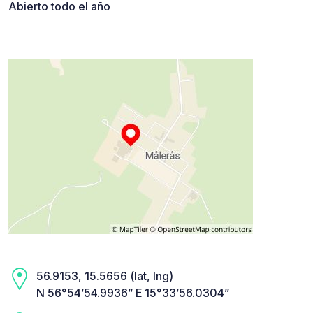
Abierto todo el año
56.9153, 15.5656 (lat, lng)
N 56°54’54.9936” E 15°33’56.0304”