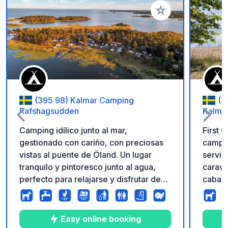
Añadir a tus favorito
(395 98) Kalmar Camping
(3
Rafshagsudden
Kalma
Camping idílico junto al mar,
First 
gestionado con cariño, con preciosas
campin
vistas al puente de Öland. Un lugar
servic
tranquilo y pintoresco junto al agua,
carava
perfecto para relajarse y disfrutar de
cabaña
impresionantes puestas de sol.
una he
Instalaciones sanitarias modernas y
solo u
muy limpias, alquiler de tablas de
Kalmar
Easy online booking
paddle surf y kayaks, parques
sender