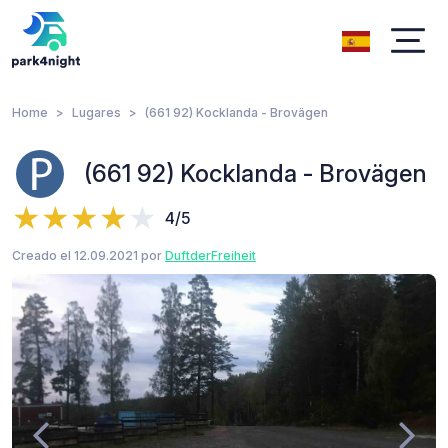
Home
Lugares
(661 92) Kocklanda - Brovägen
(661 92) Kocklanda - Brovägen
4/5
Creado el 12.09.2021 por
DuftderFreiheit