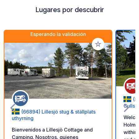
Lugares por descubrir
Esperando la validación
Añadir a tus favorito
(5
Gullsp
(66894) Lillesjö stug & ställplats
Welcom
uthyrning
Holme in Gul
Bienvenidos a Lillesjö Cottage and
within
Camping. Nosotros, quienes