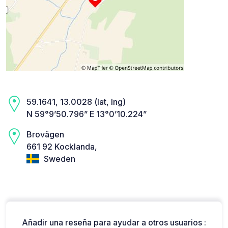
59.1641, 13.0028 (lat, lng)
N 59°9’50.796” E 13°0’10.224”
Brovägen
661 92 Kocklanda,
Sweden
Añadir una reseña para ayudar a otros usuarios :