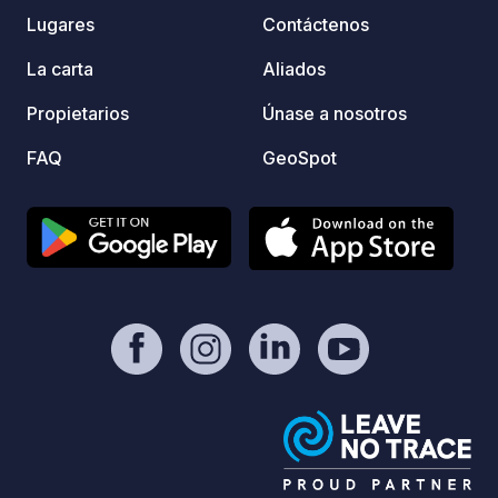
seguro
Lugares
Contáctenos
minuto
IT022
La carta
Aliados
Propietarios
Únase a nosotros
FAQ
GeoSpot