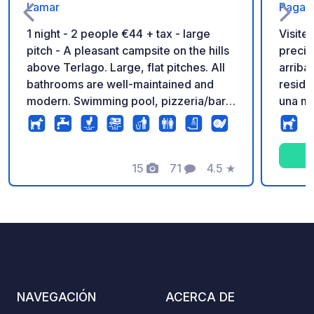
Lamar
Pagane
1 night - 2 people €44 + tax - large
Visite
pitch - A pleasant campsite on the hills
preci
above Terlago. Large, flat pitches. All
arriba. Aclaración sobre agu
bathrooms are well-maintained and
residu
modern. Swimming pool, pizzeria/bar,
una ma
and small supermarket on site. Fresh
5 cm (
bread and pastries served daily. Walks
para autoc
from the campsite.
Terraz
15
71
4.5
★
para d
Fotos
Comentarios
Calificación
relaja
Dispon
todas 
electr
baños 
de agu
una zo
NAVEGACIÓN
ACERCA DE
El cam