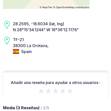
28.2595, -16.6034 (lat, lng)
N 28°15’34.1244” W 16°36’12.1176”
TF-21
38300 La Orotava,
Spain
Añadir una reseña para ayudar a otros usuarios :
★★★★★
Media (3 Reseñas) :
2/5