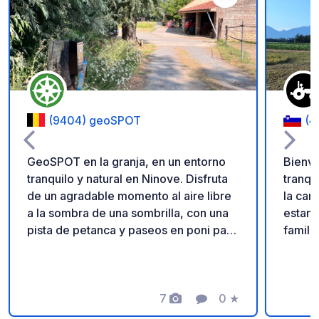
Añadir a tus favorito
(9404) geoSPOT
(4
GeoSPOT en la granja, en un entorno
Bienve
tranquilo y natural en Ninove. Disfruta
tranqu
de un agradable momento al aire libre
la campiña 
a la sombra de una sombrilla, con una
estanc
pista de petanca y paseos en poni para
famili
niños. Un lugar ideal para una escapada
autént
relajante. ¡Gracias al propietario por
amplio
compartir este geoSPOT! :)
poca d
Recordatorio: - Recuerde registrar el
7
0
★
gallin
Fotos
Comentario
Calificación
geoCode a su llegada - Mi vehículo
equilib