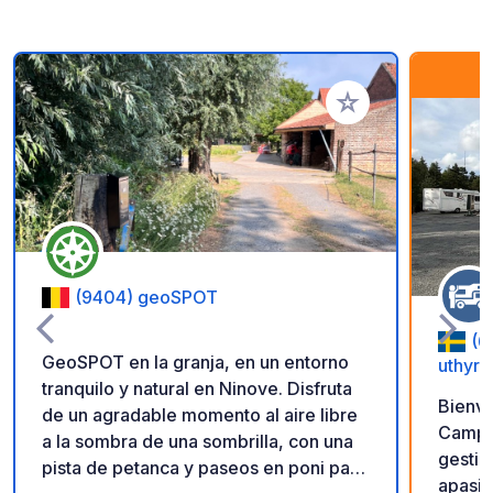
Añadir a tus favorito
(9404) geoSPOT
(6
GeoSPOT en la granja, en un entorno
uthyrn
tranquilo y natural en Ninove. Disfruta
Bienve
de un agradable momento al aire libre
Camping. Nosotros
a la sombra de una sombrilla, con una
gestio
pista de petanca y paseos en poni para
apasio