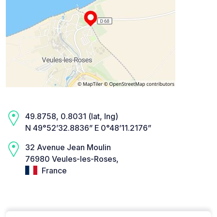
49.8758, 0.8031 (lat, lng)
N 49°52’32.8836” E 0°48’11.2176”
32 Avenue Jean Moulin
76980 Veules-les-Roses,
France