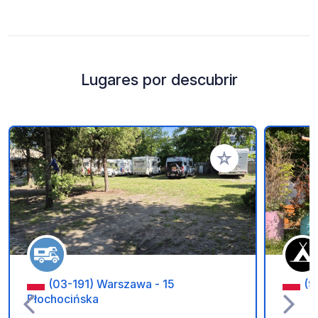
Lugares por descubrir
Añadir a tus favorito
(03-191) Warszawa - 15
(9
Płochocińska