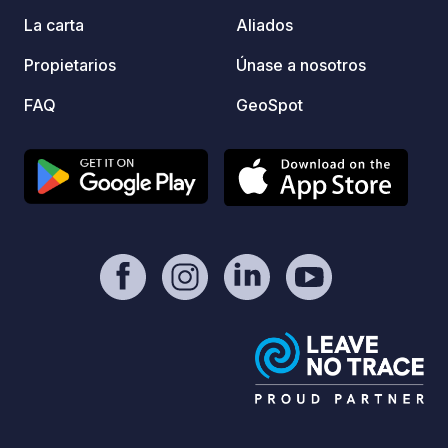
gusto
La carta
Aliados
famili
Propietarios
Únase a nosotros
busque
apreci
FAQ
GeoSpot
campa
contác
Espera
mismo
natura
desconec
transp
pasa a
campa
direcc
oiga r