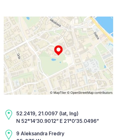
52.2419, 21.0097 (lat, lng)
N 52°14’30.9012” E 21°0’35.0496”
9 Aleksandra Fredry