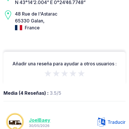
N 43°14’2.004” E 0°24’46.7748”
48 Rue de l'Astarac
65330 Galan,
France
Añadir una reseña para ayudar a otros usuarios :
★★★★★
Media (4 Reseñas) :
3.5/5
JoelBaey
Traducir
30/05/2026