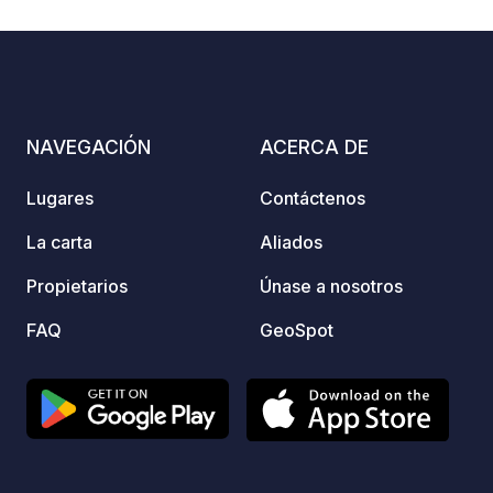
9
43
4.2
★
Fotos
Comentarios
Calificación
son accesibles para familias o
entusiastas del deporte.
NAVEGACIÓN
ACERCA DE
Lugares
Contáctenos
La carta
Aliados
Propietarios
Únase a nosotros
FAQ
GeoSpot