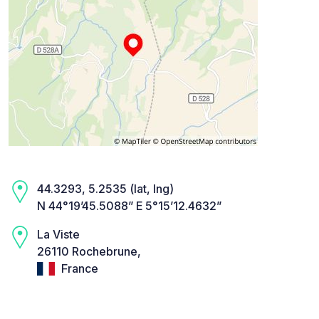
44.3293, 5.2535 (lat, lng)
N 44°19’45.5088” E 5°15’12.4632”
La Viste
26110 Rochebrune,
France