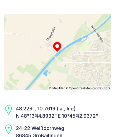
48.2291, 10.7619 (lat, lng)
N 48°13’44.8932” E 10°45’42.9372”
24-22 Weißdornweg
86845 Großaitingen,