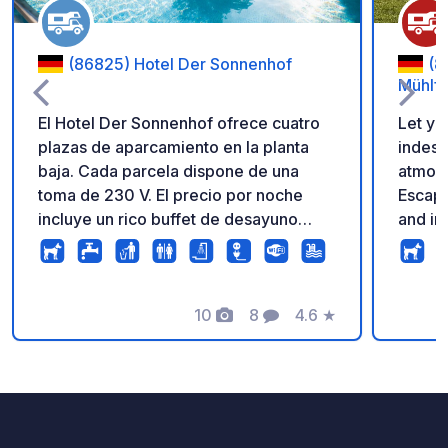
(86825) Hotel Der Sonnenhof
(8
Mühlfe
El Hotel Der Sonnenhof ofrece cuatro
Let yo
plazas de aparcamiento en la planta
indesc
baja. Cada parcela dispone de una
atmos
toma de 230 V. El precio por noche
Escape
incluye un rico buffet de desayuno
and im
(7:00-11:30), el uso de la zona de
tranqu
bienestar y sauna (7:00-21:00) y una
Herrsc
bebida de bienvenida en el bar del
welcom
hotel. En el hotel tendrá la oportunidad
10
8
4.6
★
daily 
Fotos
Comentarios
Calificación
de visitar uno de nuestros tres
powere
restaurantes y el bar del hotel. Bad
availa
Wörishofen y sus alrededores ofrecen
Reserv
hermosos senderos para caminar y
hacer senderismo y rutas adecuadas