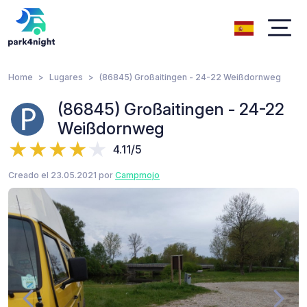
Home
Lugares
(86845) Großaitingen - 24-22 Weißdornweg
(86845) Großaitingen - 24-22
Weißdornweg
4.11/5
Creado el 23.05.2021 por
Campmojo