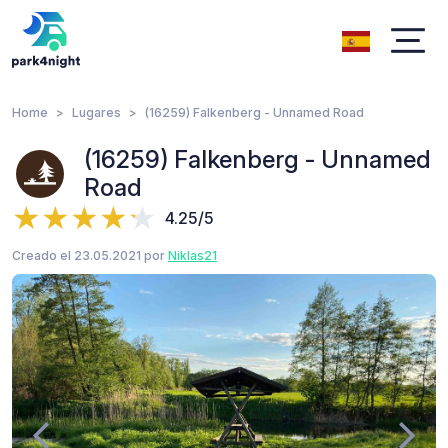
Home
Lugares
(16259) Falkenberg - Unnamed Road
(16259) Falkenberg - Unnamed
Road
4.25/5
Creado el 23.05.2021 por
Niklas21