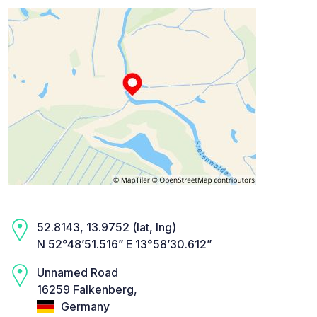
52.8143, 13.9752 (lat, lng)
N 52°48’51.516” E 13°58’30.612”
Unnamed Road
16259 Falkenberg,
Germany