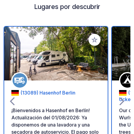
Lugares por descubrir
Añadir a tus favorito
(13089) Hasenhof Berlin
(1
Ucker
¡Bienvenidos a Hasenhof en Berlín!
Our ca
Actualización del 01/08/2026: Ya
Wurlse
disponemos de una lavadora y una
the Uc
secadora de autoservicio. El pago solo
trees 