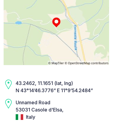
43.2462, 11.1651 (lat, lng)
N 43°14’46.3776” E 11°9’54.2484”
Unnamed Road
53031 Casole d'Elsa,
Italy