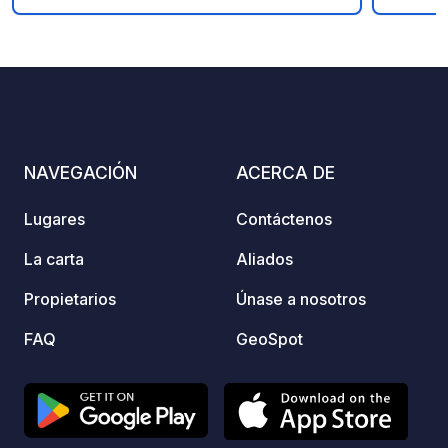
seleccionar plaza camper para el
produc
número de campers, y reservar una de
visitar
8
105
4.8
★
Fotos
Comentarios
Calificación
las experiencias disponibles.
4 km, p
famoso
relaja
*). Ce
dispon
NAVEGACIÓN
ACERCA DE
Lugares
Contáctenos
La carta
Aliados
Propietarios
Únase a nosotros
FAQ
GeoSpot