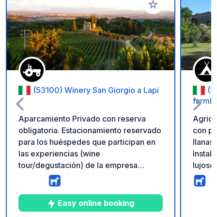
Añadir a tus favorito
(53100) Winery San Giorgio a Lapi
(5
farmh
Aparcamiento Privado con reserva
Agrica
obligatoria. Estacionamiento reservado
con pa
para los huéspedes que participan en
llanas
las experiencias (wine
Instal
tour/degustación) de la empresa
lujoso
Winery San Giorgio a Lapi. Última
m, sol
llegada del día antes de las 17:30
descar
horas. Degustaciones abiertas de Abril
lugar 
Easy online booking
a Octubre. Reserva desde la web
casero