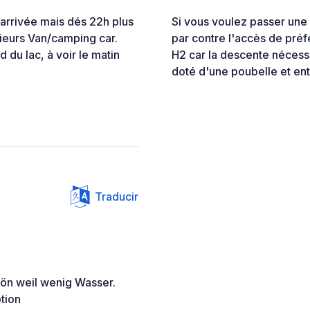
 arrivée mais dés 22h plus
Si vous voulez passer une nu
sieurs Van/camping car.
par contre l'accès de pré
 du lac, à voir le matin
H2 car la descente nécessit
doté d'une poubelle et ento
Traducir
hön weil wenig Wasser.
tion