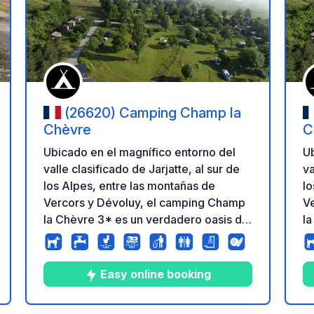
a tus favoritos
Añadir a tus favo
(26620) Camping Champ la
Chèvre
C
Ubicado en el magnífico entorno del
Ub
valle clasificado de Jarjatte, al sur de
va
los Alpes, entre las montañas de
lo
Vercors y Dévoluy, el camping Champ
V
la Chèvre 3* es un verdadero oasis de
la
paz y tranquilidad entre Gap, Grenoble
pa
y Diois. Todos los campings disfrutan
y 
de magníficas vistas a las montañas. Un
de
Easy online booking
espectáculo del que nunca nos
e
ación
cansamos, sobre todo cuando el sol
ca