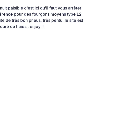
it paisible c'est ici qu'il faut vous arrêter
férence pour des fourgons moyens type L2
e de très bon pneus, très pentu, le site est
uré de haies , enjoy !!