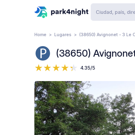
Home
Lugares
(38650) Avignonet - 3 Le 
(38650) Avignonet
4.35/5