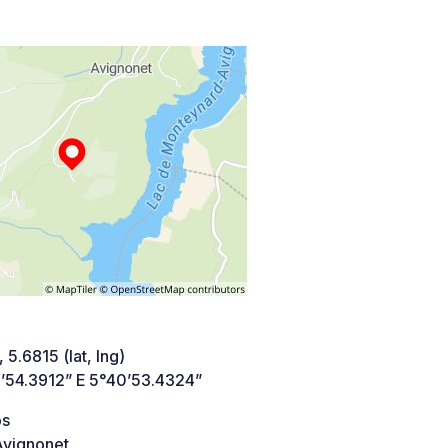
 5.6815 (lat, lng)
’54.3912” E 5°40’53.4324”
os
vignonet,