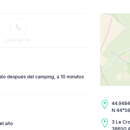
CONTACTO
to después del camping, a 10 minutos
44.9484,
N 44°56
3 Le Cr
el año
38650 A