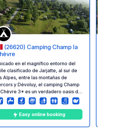
ritos
Añadir a tus favoritos
(26620) Camping Champ la
(26150
hèvre
Chamarg
icado en el magnífico entorno del
En el coraz
lle clasificado de Jarjatte, al sur de
camping auté
s Alpes, entre las montañas de
entre ríos, 
ercors y Dévoluy, el camping Champ
montañas. Re
 Chèvre 3* es un verdadero oasis de
tranquilida
z y tranquilidad entre Gap, Grenoble
gracias a la
Diois. Todos los campings disfrutan
que ofrece e
 magníficas vistas a las montañas. Un
Estará al c
Easy online booking
E
spectáculo del que nunca nos
paseos y cam
nsamos, sobre todo cuando el sol