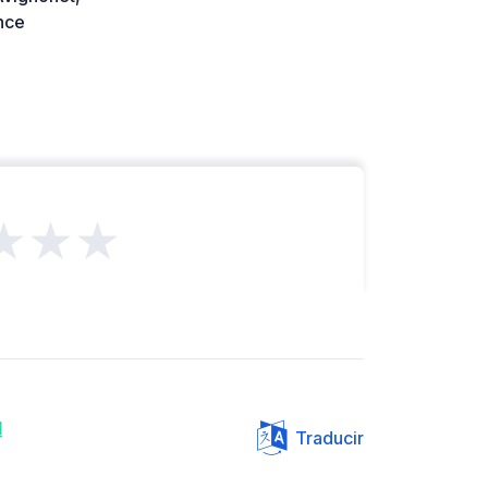
nce
★★★
d
Traducir