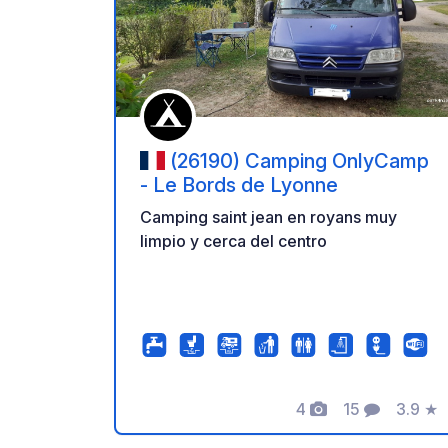
Añadir 
(26190) Camping OnlyCamp
- Le Bords de Lyonne
Camping saint jean en royans muy
limpio y cerca del centro
4
15
3.9
★
Fotos
Comentarios
Calific