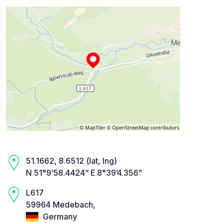
51.1662, 8.6512 (lat, lng)
N 51°9’58.4424” E 8°39’4.356”
L617
59964 Medebach,
Germany