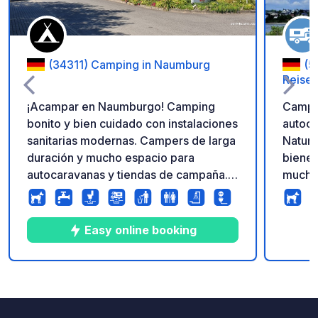
(34311) Camping in Naumburg
(5
Reise
¡Acampar en Naumburgo! Camping
Camp 1
bonito y bien cuidado con instalaciones
autoca
sanitarias modernas. Campers de larga
Natura
duración y mucho espacio para
bienes
autocaravanas y tiendas de campaña.
mucho 
Zona de juegos infantil grande y muy
de paz
tranquila. Pequeño refugio para
direct
acampar, piscina pública justo al lado,
instal
Easy online booking
servicio de pan, duchas incluidas,
panorá
electricidad, no hay buena conexión
balcón
WiFi/Internet
duchas
8
34
4.6
★
Fotos
Comentarios
Calificación
la sau
Entrada