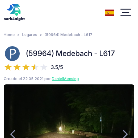
Home
Lugares
(59964) Medebach - L617
(59964) Medebach - L617
3.5/5
Creado el 22.05.2021 por
DanielMensing