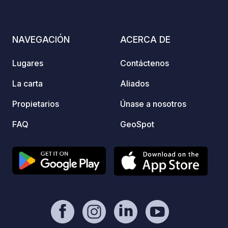
antes 
tienda
parcel
NAVEGACIÓN
ACERCA DE
"Wande
indepe
Lugares
Contáctenos
encuentr
permit
La carta
Aliados
plegab
Propietarios
Únase a nosotros
FAQ
GeoSpot