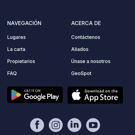
registrar el geoCode a su llegada - Mi
vehículo está equipado con
instalaciones sanitarias - ⚠️ ¡No se
NAVEGACIÓN
ACERCA DE
permiten fogatas ni barbacoas! -
Donación libre y sin comisión para el
Lugares
Contáctenos
propietario. - Paypal @XaRobert -
https://geospot.app/en
La carta
Aliados
Propietarios
Únase a nosotros
FAQ
GeoSpot