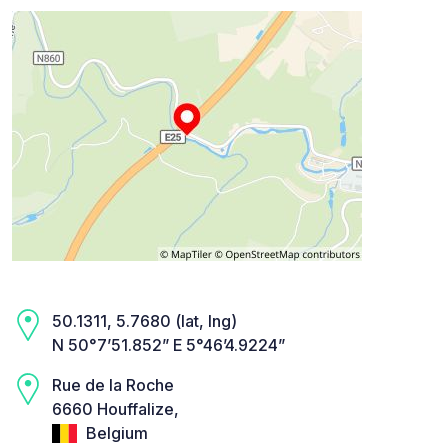
50.1311, 5.7680 (lat, lng)
N 50°7’51.852” E 5°46’4.9224”
Rue de la Roche
6660 Houffalize,
Belgium