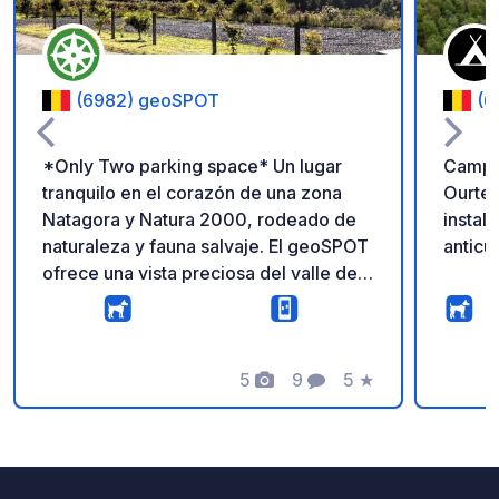
(6982) geoSPOT
(6
*Only Two parking space* Un lugar
Campin
tranquilo en el corazón de una zona
Ourte,
Natagora y Natura 2000, rodeado de
instal
naturaleza y fauna salvaje. El geoSPOT
anticu
ofrece una vista preciosa del valle de
la Bellemeuse y acceso directo a
muchas rutas señalizadas de
senderismo y BTT. Cerca del pueblo
de Nadrin, donde encontrarás todos
5
9
5
★
Fotos
Comentarios
Calificación
los servicios necesarios, disfrutando
de un entorno tranquilo y natural.
¡Gracias al propietario por compartir
este lugar! ? Recordatorio: - Recuerde