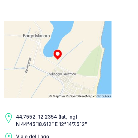
44.7552, 12.2354 (lat, lng)
N 44°45’18.612” E 12°14’7.512”
Viale del Lago