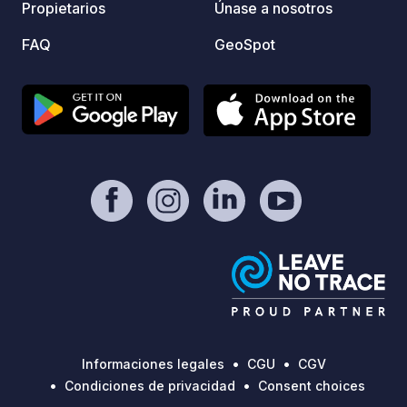
Propietarios
Únase a nosotros
Po, nu
campin
FAQ
GeoSpot
rodead
para q
o simple
origin
dar la
Europa
en aut
carava
regist
todos 
14:00 
pausa 
rogam
inclus
Lista de preci
Informaciones legales
CGU
CGV
autoca
Condiciones de privacidad
Consent choices
electr