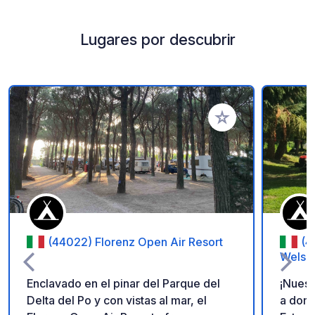
Lugares por descubrir
Añadir a tus favorito
(44022) Florenz Open Air Resort
(4
Welsc
Enclavado en el pinar del Parque del
¡Nuest
Delta del Po y con vistas al mar, el
a domingo