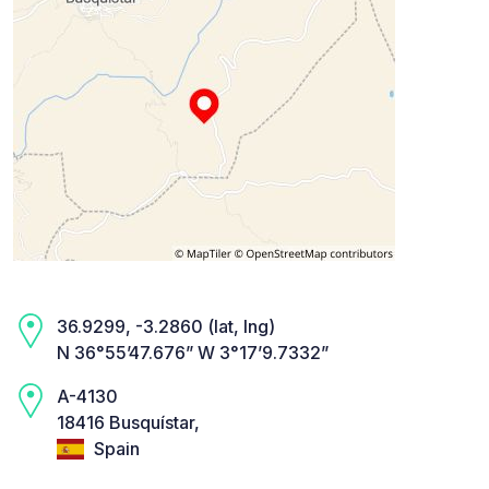
36.9299, -3.2860 (lat, lng)
N 36°55’47.676” W 3°17’9.7332”
A-4130
18416 Busquístar,
Spain