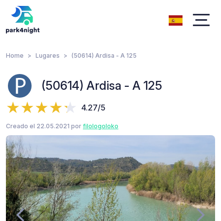
Home
Lugares
(50614) Ardisa - A 125
(50614) Ardisa - A 125
4.27/5
Creado el 22.05.2021 por
filologoloko