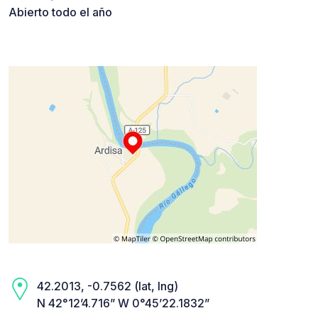
Abierto todo el año
42.2013, -0.7562 (lat, lng)
N 42°12’4.716” W 0°45’22.1832”