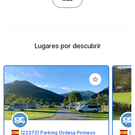
Lugares por descubrir
Añadir a tus favorito
(22373) Parking Ordesa Pirineos
(2