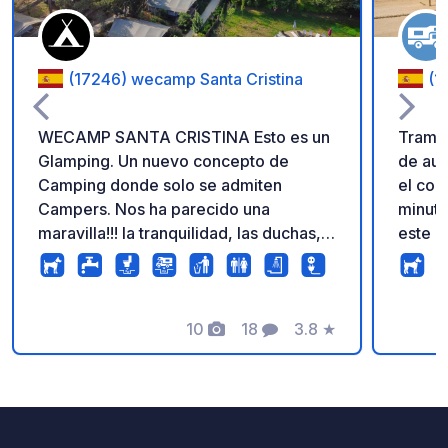
(17246) wecamp Santa Cristina
(1
WECAMP SANTA CRISTINA Esto es un
Tramun
Glamping. Un nuevo concepto de
de aut
Camping donde solo se admiten
el cor
Campers. Nos ha parecido una
minutos
maravilla!!! la tranquilidad, las duchas,
este b
los grifos para fregar, ....disponen hasta
La ubi
de un lavavajillas!!! los precios varian
privil
del tipo de parcela y de la temporada.
edific
Pero si no necesitas llenar agua unos
10
18
3.8
★
fregad
Fotos
Comentarios
Calificación
25 euros. si quieres llenar agua 30.
tambié
Mejor llamar por telefono o ir en
las pa
persona
nivela
mínimo