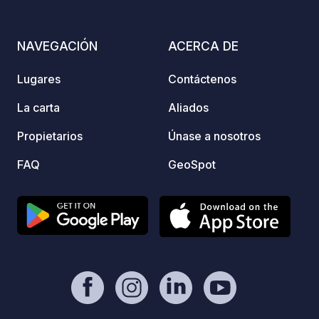
colocar
atenci
Muy se
NAVEGACIÓN
ACERCA DE
Lugares
Contáctenos
La carta
Aliados
Propietarios
Únase a nosotros
FAQ
GeoSpot