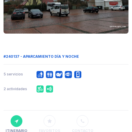
#240137 - APARCAMIENTO DÍA Y NOCHE
5 servicios
2 actividades
ITINERARIO
FAVORITOS
CONTACTO