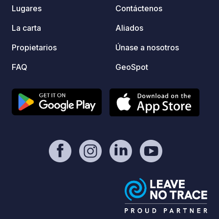
reserv
Lugares
Contáctenos
campi
La carta
Aliados
Propietarios
Únase a nosotros
FAQ
GeoSpot