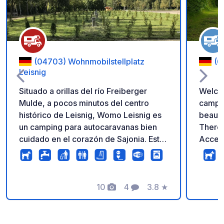
(04703) Wohnmobilstellplatz
(0
Leisnig
Situado a orillas del río Freiberger
Welcom
Mulde, a pocos minutos del centro
campervan
histórico de Leisnig, Womo Leisnig es
beauti
un camping para autocaravanas bien
There 
cuidado en el corazón de Sajonia. Este
Access
tranquilo oasis verde es ideal para
(in th
quienes desean desconectar de la
"Raus 
rutina sin renunciar a las comodidades
Löbich
básicas. Es un excelente punto de
10
4
3.8
★
turn le
Fotos
Comentarios
Calificación
partida para excursiones turísticas,
m to the 
rutas en bicicleta y senderismo. Para
you nee
más información, póngase en contacto
and s