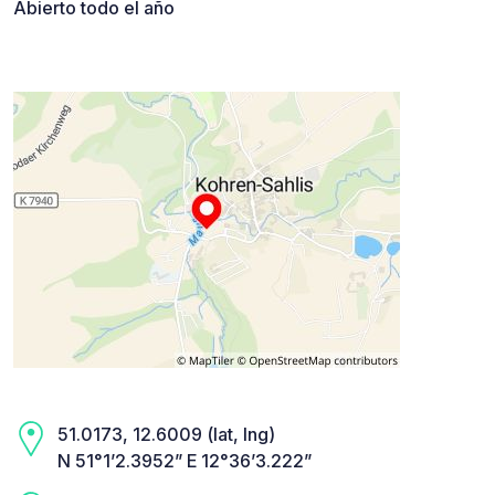
Abierto todo el año
51.0173, 12.6009 (lat, lng)
N 51°1’2.3952” E 12°36’3.222”