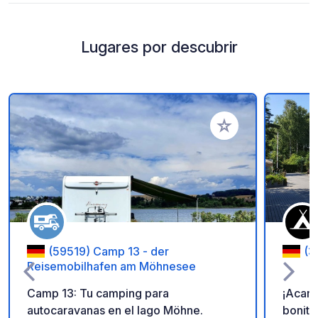
Lugares por descubrir
Añadir a tus favorito
(59519) Camp 13 - der
(3
Reisemobilhafen am Möhnesee
Camp 13: Tu camping para
¡Acam
autocaravanas en el lago Möhne.
bonito