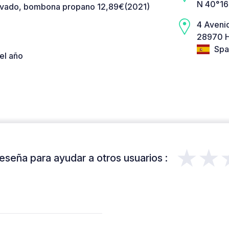
N 40°16
lavado, bombona propano 12,89€(2021)
4 Avenid
28970 H
Spa
el año
★★
eseña para ayudar a otros usuarios :