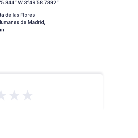
’5.844” W 3°49’58.7892”
a de las Flores
umanes de Madrid,
in
★★★