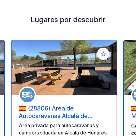
Lugares por descubrir
a tus favoritos
Añadir a tus favo
(28806) Área de
Autocaravanas Alcalá de
M
Henares
Área privada para autocaravanas y
Cam
campers situada en Alcalá de Henares.
c