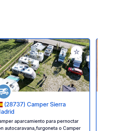
ritos
Añadir a tus favoritos
(28737) Camper Sierra
(05005) - 15 Calle
adrid
Maria de 
per aparcamiento para pernoctar
En Ávila, ci
on autocaravana,furgoneta o Camper
Humanidad, 