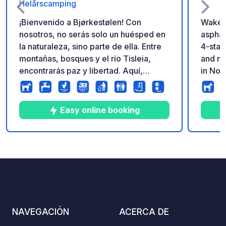
Helårscamping
¡Bienvenido a Bjørkestølen! Con
Wake u
nosotros, no serás solo un huésped en
asphal
la naturaleza, sino parte de ella. Entre
4-star
montañas, bosques y el río Tisleia,
and mo
encontrarás paz y libertad. Aquí,
in Nor
despertarás con el canto de los
Fresh 
pájaros, el murmullo del río y el aire
pizza,
fresco de la montaña. Aquí,
season
Easy online booking
experimentarás la naturaleza como
campsi
debe ser: pura, cercana e inolvidable.
camper
showers, a
7
9
4.3
★
Fotos
Comentarios
Calificación
is eas
which m
stop in
every 
other 
NAVEGACIÓN
ACERCA DE
Campin