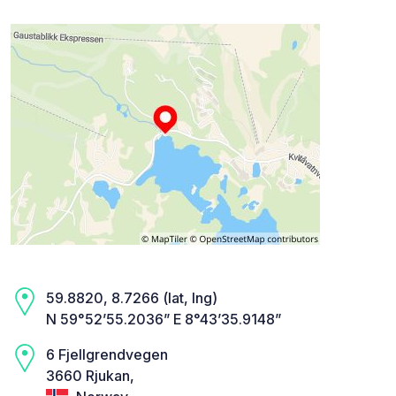
59.8820, 8.7266 (lat, lng)
N 59°52’55.2036” E 8°43’35.9148”
6 Fjellgrendvegen
3660 Rjukan,