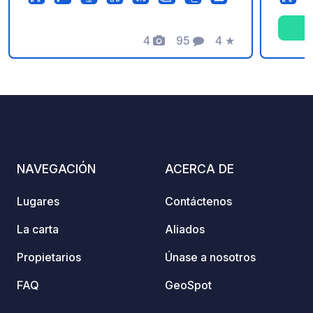
de Saint Malo, a 3 km de Dinard.
cálido
activi
4
95
4
★
progra
Fotos
Comentarios
Calificación
NAVEGACIÓN
ACERCA DE
Lugares
Contáctenos
La carta
Aliados
Propietarios
Únase a nosotros
FAQ
GeoSpot