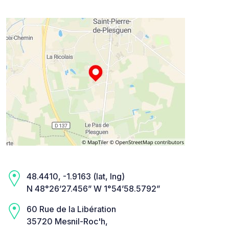
48.4410, -1.9163 (lat, lng)
N 48°26’27.456” W 1°54’58.5792”
60 Rue de la Libération
35720 Mesnil-Roc'h,