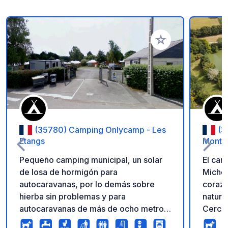
Añadir a tus favorito
(35780) Camping Onlycamp - Les
(3
Etangs
Mont S
Pequeño camping municipal, un solar
El cam
de losa de hormigón para
Michel
autocaravanas, por lo demás sobre
corazó
hierba sin problemas y para
natura
autocaravanas de más de ocho metros.
Cerca 
Al borde de la presa de Rance ya 5 km
St Mich