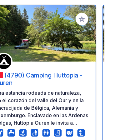
ritos
Añadir a tus favoritos
(4790) Camping Huttopia -
(6982
uren
*Only Two p
a estancia rodeada de naturaleza,
tranquilo en
 el corazón del valle del Our y en la
Natagora y 
crucijada de Bélgica, Alemania y
naturaleza y
uxemburgo. Enclavado en las Ardenas
ofrece una v
lgas, Huttopia Ouren le invita a
la Bellemeus
scubrir una región belga auténtica e
muchas ruta
tacta, entre densos bosques, el río