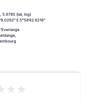
 5.9785 (lat, lng)
’8.0292” E 5°58’42.6216”
d'Everlange
eldange,
embourg
★★★