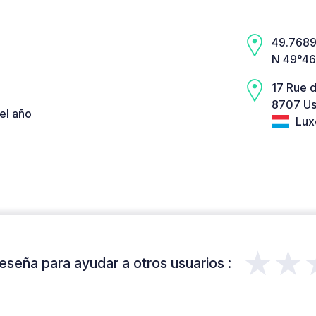
49.7689,
N 49°46
17 Rue 
8707 Us
el año
Lux
★★
eseña para ayudar a otros usuarios :