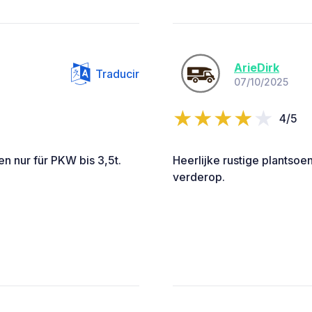
ArieDirk
Traducir
07/10/2025
4/5
en nur für PKW bis 3,5t.
Heerlijke rustige plantsoe
verderop.