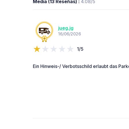
Media (13 Reseñas) :
4.08/5
jueg.jg
16/06/2026
1/5
Ein Hinweis-/ Verbotsschild erlaubt das Park