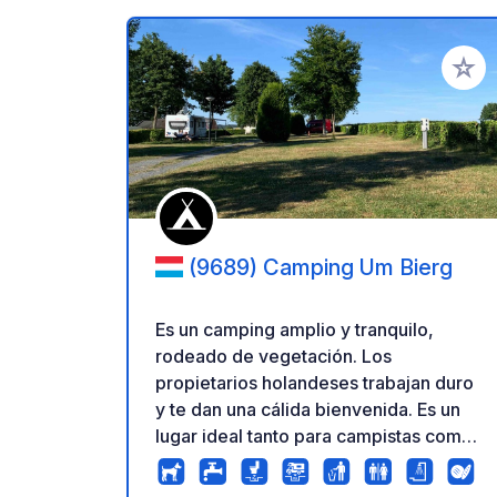
Añadir 
(9689) Camping Um Bierg
Es un camping amplio y tranquilo,
rodeado de vegetación. Los
propietarios holandeses trabajan duro
y te dan una cálida bienvenida. Es un
lugar ideal tanto para campistas como
para quienes tienen autocaravana.
Alquilan chalets preciosos y totalmente