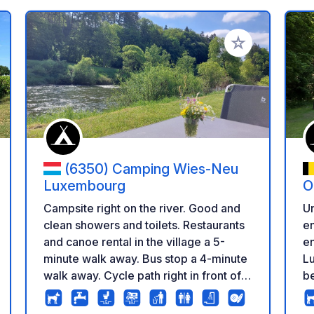
a tus favoritos
Añadir a tus favo
(6350) Camping Wies-Neu
Luxembourg
O
Campsite right on the river. Good and
Un
clean showers and toilets. Restaurants
en
and canoe rental in the village a 5-
en
minute walk away. Bus stop a 4-minute
L
walk away. Cycle path right in front of
be
the door. Many hiking routes starting
de
from the campsite as well. Via a small
in