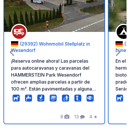
Añadir a tus favorito
(29392) Wohnmobil Stellplatz in
(2
Wesendorf
Lüneb
¡Reserva online ahora! Las parcelas
En el 
para autocaravanas y caravanas del
hermos
HAMMERSTEIN Park Wesendorf
biotop
ofrecen amplias parcelas a partir de
prader
100 m². Están pavimentadas y algunas
Serás 
cuentan con zonas verdes dentro de la
moment
misma parcela. Incluyen electricidad,
con ch
agua y desagüe. El acceso es
estaci
totalmente automático mediante un
8
13
4
★
inclui
Fotos
Comentarios
Calificación
código que recibirás al reservar.
está si