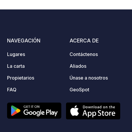
de Old
ideal 
zona. 
Bienv
Espera
NAVEGACIÓN
ACERCA DE
Lugares
Contáctenos
La carta
Aliados
Propietarios
Únase a nosotros
FAQ
GeoSpot