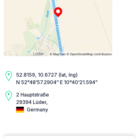
52.8159, 10.6727 (lat, lng)
N 52°48’57.2904” E 10°40’21.594”
2 Hauptstraße
29394 Lüder,
Germany