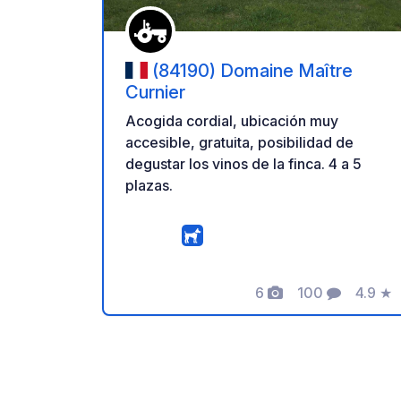
(84190) Domaine Maître
Curnier
Acogida cordial, ubicación muy
accesible, gratuita, posibilidad de
degustar los vinos de la finca. 4 a 5
plazas.
6
100
4.9
★
Fotos
Comentarios
Calific