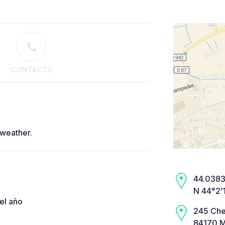
CONTACTO
 weather.
44.0383,
N 44°2’
el año
245 Che
84170 M