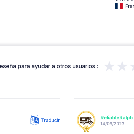
Fra
★★
eseña para ayudar a otros usuarios :
ReliableRalph
Traducir
14/06/2023