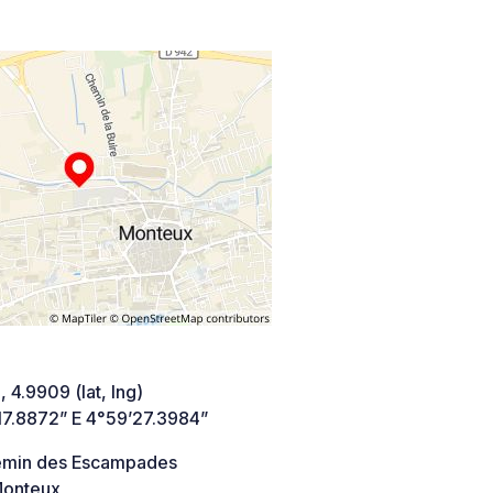
 4.9909 (lat, lng)
17.8872” E 4°59’27.3984”
min des Escampades
onteux,