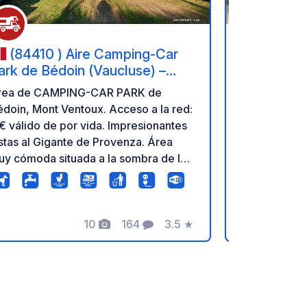
(84410 ) Aire Camping-Car
(84000
ark de Bédoin (Vaucluse) –
ont Ventoux et Pinède
rea de CAMPING-CAR PARK de
Camping Bagate
doin, Mont Ventoux. Acceso a la red:
WELCOME PA
€ válido de por vida. Impresionantes
(price witho
stas al Gigante de Provenza. Área
NOT APPLIC
uy cómoda situada a la sombra de los
OCTOBER 2
nos. Punto de partida mítico para
DECEMBER 21
cender al Mont Ventoux en bicicleta.
valid for 1 n
ra más información, visite la página
arrival afte
eb de CAMPING-CAR PARK.
10
164
3.5
★
before 10 a.
Fotos
Comentarios
Calificación
night = arriv
departure be
+ 4 hours of
arrival afte
before 10 a.