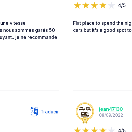
4/5
 une vitesse
Flat place to spend the nig
us nous sommes garés 50
cars but it's a good spot to
bruyant.. je ne recommande
jean47130
Traducir
08/09/2022
4/5