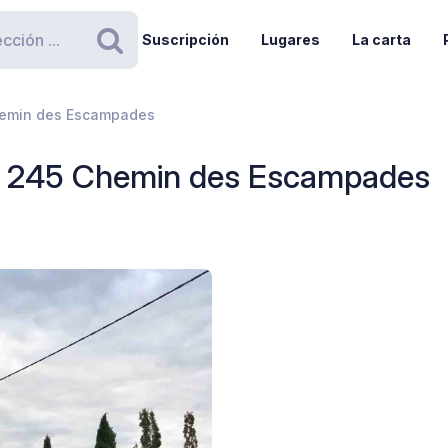
Suscripción
Lugares
La carta
Buscar
hemin des Escampades
- 245 Chemin des Escampades