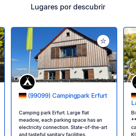
Lugares por descubrir
a tus favoritos
Añadir a tus favo
(99099) Campingpark Erfurt
L
Camping park Erfurt. Large flat
B
meadow, each parking space has an
**
electricity connection. State-of-the-art
ca
and tasteful sanitary facilities.
K