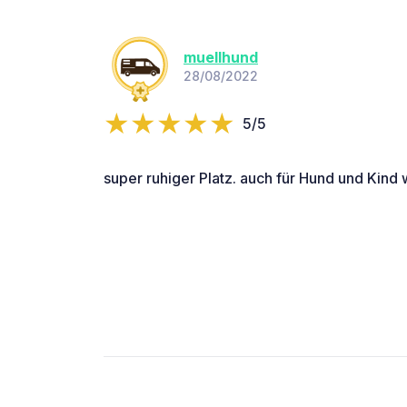
muellhund
28/08/2022
5/5
super ruhiger Platz. auch für Hund und Kind w