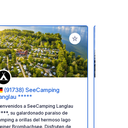
ritos
Añadir a tus favoritos
(91738) SeeCamping
(351 34
anglau *****
Hay aparcami
ienvenidos a SeeCamping Langlau
castillo de 
***, su galardonado paraíso de
gratuito, per
mping a orillas del hermoso lago
electricidad
leiner Brombachsee. Disfruten de