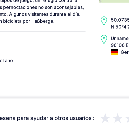
ipos de juego, un refugio contra la
as pernoctaciones no son aconsejables,
to. Algunos visitantes durante el día.
50.0735,
n bicicleta por Haßberge.
N 50°4’
Unname
96106 E
Ger
el año
★★
eseña para ayudar a otros usuarios :