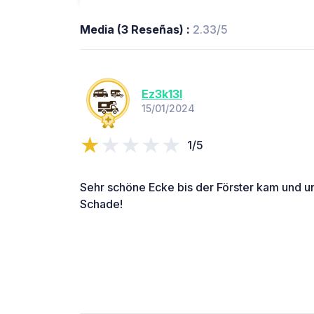
Media (3 Reseñas) :
2.33/5
Ez3k13l
15/01/2024
1/5
Sehr schöne Ecke bis der Förster kam und u
Schade!