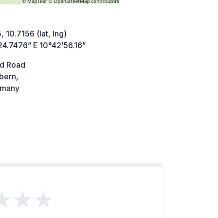
 10.7156 (lat, lng)
24.7476” E 10°42’56.16”
d Road
bern,
many
★★★