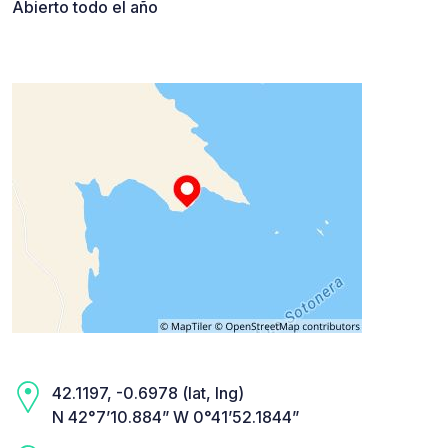
Abierto todo el año
42.1197, -0.6978 (lat, lng)
N 42°7’10.884” W 0°41’52.1844”