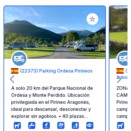
Añadir a tus favorito
(22373) Parking Ordesa Pirineos
(2
autoc
A solo 20 km del Parque Nacional de
ZONA
Ordesa y Monte Perdido. Ubicación
CAMPERS // Camp
privilegiada en el Pirineo Aragonés,
Pirineos. ✅ AGOSTO 2026
ideal para descansar, desconectar y
camping ⚡⚡⚡ Hasta
explorar sin agobios. • 40 plazas
campin
amplias, niveladas y con césped •
autoca
Agua potable, vaciado de aguas grises
el vall