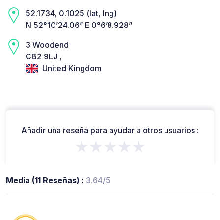
52.1734, 0.1025 (lat, lng)
N 52°10’24.06” E 0°6’8.928”
3 Woodend
CB2 9LJ ,
United Kingdom
Añadir una reseña para ayudar a otros usuarios :
★★★★★
Media (11 Reseñas) :
3.64/5