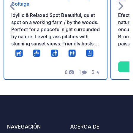
Cottage
Idyllic & Relaxed Spot Beautiful, quiet
Efectivo o P
spot on a working farm / by the woods.
natura
Perfect for a peaceful night surrounded
encuen
by nature. Level grass pitches with
Bromle
stunning sunset views. Friendly hosts.
paisaj
Dogs welcome! Services: Freshwater
boscos
available, trash bins, and clean toilets.
tranqu
Access: Suitable for vans and
desean
motorhomes up to 10m. Great local pub
8
1
5
★
alejar
Fotos
Comentario
Calificación
a 20-minute walk away. Call or email to
puerta
book.
(solo 
de eme
encuen
césped
cuenta
abland
NAVEGACIÓN
ACERCA DE
condi