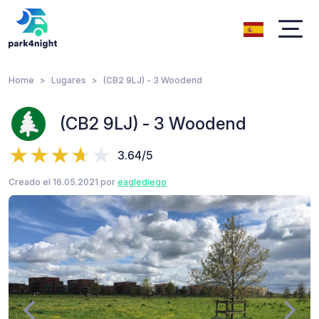
Home
Lugares
(CB2 9LJ) - 3 Woodend
(CB2 9LJ) - 3 Woodend
3.64/5
Creado el 16.05.2021 por
eaglediego