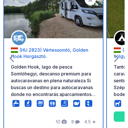
Añadir a tus favorito
(HU 2823) Vértessomló, Golden
(33
Hook Horgásztó.
völgy
Golden Hook, lago de pesca
Tanto 
Somlóhegyi, descanso premium para
carava
autocaravanas en plena naturaleza Si
sentir
buscas un destino para autocaravanas
Szépas
donde no encontrarás aparcamientos
bodega
abarrotados, ruido ni multitudes, sino
cultur
verdadera tranquilidad, descanso en
minuto
contacto con la naturaleza y confort
minuto
premium, Golden Hook es la elección
10
8
4.5
★
Cultur
Fotos
Comentarios
Calificación