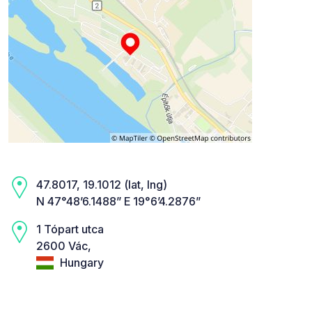
47.8017, 19.1012 (lat, lng)
N 47°48’6.1488” E 19°6’4.2876”
1 Tópart utca
2600 Vác,
Hungary