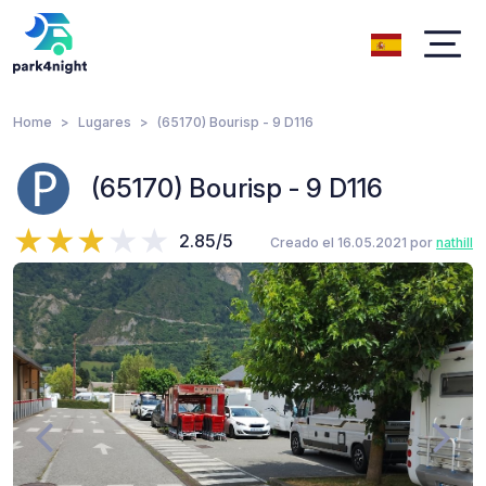
Home
Lugares
(65170) Bourisp - 9 D116
(65170) Bourisp - 9 D116
2.85/5
Creado el 16.05.2021 por
nathill