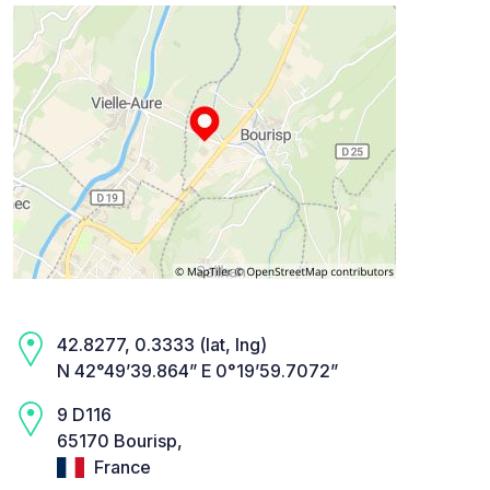
42.8277, 0.3333 (lat, lng)
N 42°49’39.864” E 0°19’59.7072”
9 D116
65170 Bourisp,
France