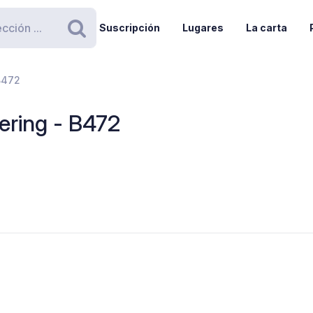
Suscripción
Lugares
La carta
Buscar
B472
ering - B472