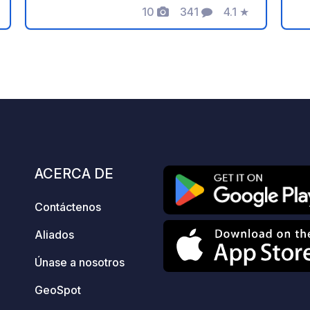
10
341
4.1
★
daily from 9:30 a.m. to 6:30 p.m. Solar-
Seefeld.
ación
Fotos
Comentarios
Calificación
powered shower! Hot water is only
pe
available with solar energy.
co
Reservations are not possible!
d
a
seg
ub
pr
a
se
ACERCA DE
de
pr
Contáctenos
de
tel
Aliados
ad
de
Únase a nosotros
te
GeoSpot
pr