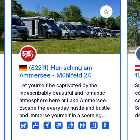
a tus favoritos
Añadir a tus favo
(82211) Herrsching am
Ammersee - Mühlfeld 24
f
Let yourself be captivated by the
Su
indescribably beautiful and romantic
c
atmosphere here at Lake Ammersee.
co
Escape the everyday hustle and bustle
Si
and immerse yourself in a soothing,
de
tranquil idyll on the southern edge of
p
Herrsching. We look forward to
te
welcoming you as our guest! Open
na