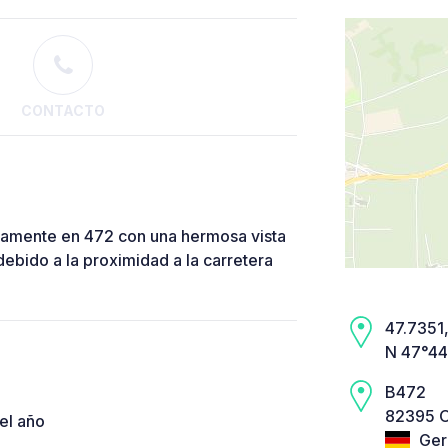
CONTACTO
tamente en 472 con una hermosa vista
ebido a la proximidad a la carretera
47.7351,
N 47°44’
B472
82395 O
el año
Ger