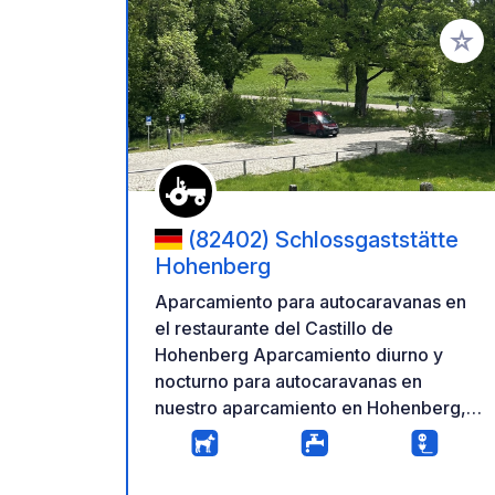
Añadir 
(82402) Schlossgaststätte
Hohenberg
Aparcamiento para autocaravanas en
el restaurante del Castillo de
Hohenberg Aparcamiento diurno y
nocturno para autocaravanas en
nuestro aparcamiento en Hohenberg,
cerca de Seeshaupt. Ubicado
directamente en la carretera, es ideal
para una estancia cómoda o una