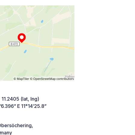
 11.2405 (lat, lng)
6.396” E 11°14’25.8”
bersöchering,
many