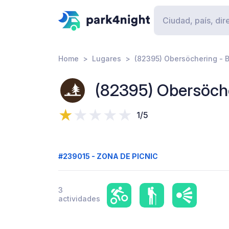
Home
Lugares
(82395) Obersöchering - 
(82395) Obersöch
1/5
#239015 - ZONA DE PICNIC
3
actividades