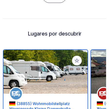
Lugares por descubrir
Añadir a tus favorito
(38855) Wohnmobilstellplatz
(0
Wernigerode Kleine Dammstraße
Womop