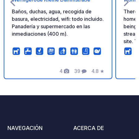
Baños, duchas, agua, recogida de
There 
basura, electricidad, wifi: todo incluido.
homes 
Panadería y supermercado en las
being 
inmediaciones (400 m).
stream
site. T
in the
transpo
you ca
4
39
4.8
★
Wernig
Fotos
Comentarios
Calificación
touris
space 
made u
cash, Paypal, 
like d
and tro
NAVEGACIÓN
ACERCA DE