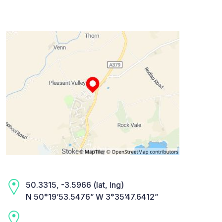
50.3315, -3.5966 (lat, lng)
N 50°19’53.5476” W 3°35’47.6412”