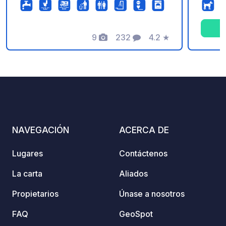
aseos, lavandería y lavavajillas). Bar y
actividades disponibles entre junio y
septiembre. Nuestras instalaciones
sanitarias están en proceso de
9
232
4.2
★
Fotos
Comentarios
Calificación
renovación, pero siguen siendo
accesibles. Disculpen las molestias. La
afiliación a la asociación ofrece
descuentos en varios campings ANAS
(88 € al año a partir de la fecha de
compra; solicitud disponible en la
recepción del camping).
NAVEGACIÓN
ACERCA DE
Lugares
Contáctenos
La carta
Aliados
Propietarios
Únase a nosotros
FAQ
GeoSpot