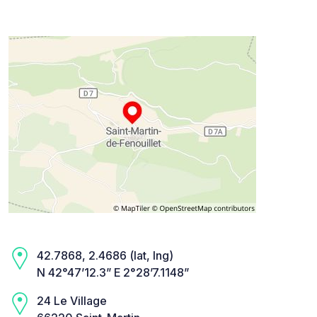
42.7868, 2.4686 (lat, lng)
N 42°47’12.3” E 2°28’7.1148”
24 Le Village