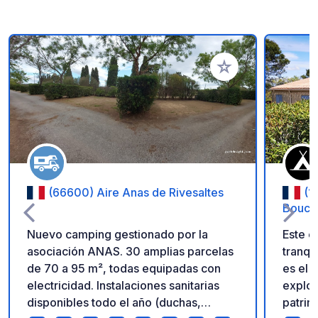
Añadir a tus favorito
(66600) Aire Anas de Rivesaltes
(1
Bouco
Nuevo camping gestionado por la
Este e
asociación ANAS. 30 amplias parcelas
tranqu
de 70 a 95 m², todas equipadas con
es el 
electricidad. Instalaciones sanitarias
explora
disponibles todo el año (duchas,
patrim