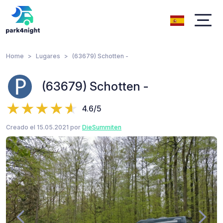
Home
Lugares
(63679) Schotten -
(63679) Schotten -
4.6/5
Creado el 15.05.2021 por
DieSummiten