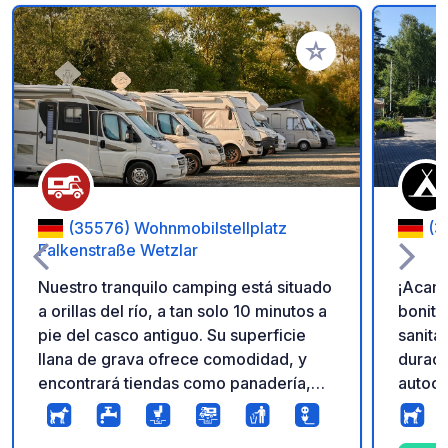
Añadir a tus favorito
(35576) Wohnmobilstellplatz
(3
Falkenstraße Wetzlar
Nuestro tranquilo camping está situado
¡Acam
a orillas del río, a tan solo 10 minutos a
bonito
pie del casco antiguo. Su superficie
sanita
llana de grava ofrece comodidad, y
duraci
encontrará tiendas como panadería,
autoca
carnicería, supermercado y ferretería
Zona d
en las inmediaciones. Un práctico
tranqu