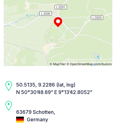
50.5135, 9.2286 (lat, lng)
N 50°30’48.69” E 9°13’42.8052”
63679 Schotten,
Germany