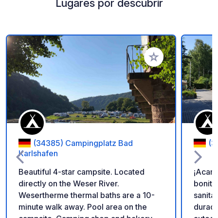
Lugares por descubrir
Añadir a tus favorito
(34385) Campingplatz Bad
(3
Karlshafen
Beautiful 4-star campsite. Located
¡Acam
directly on the Weser River.
bonito
Wesertherme thermal baths are a 10-
sanita
minute walk away. Pool area on the
duraci