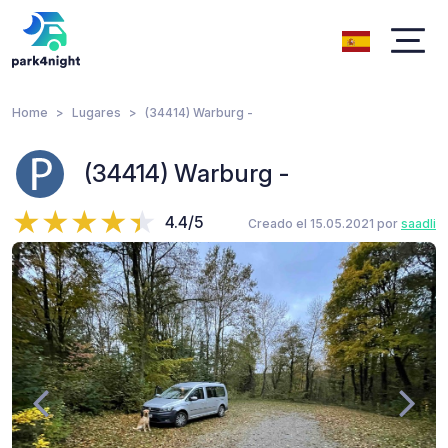
Home
Lugares
(34414) Warburg -
(34414) Warburg -
4.4/5
Creado el 15.05.2021 por
saadli