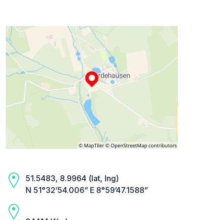
51.5483, 8.9964 (lat, lng)
N 51°32’54.006” E 8°59’47.1588”