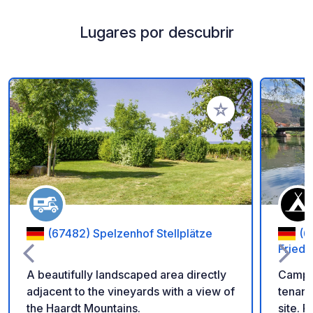
Lugares por descubrir
Añadir a tus favorito
(67482) Spelzenhof Stellplätze
(6
Fried
A beautifully landscaped area directly
Campin
adjacent to the vineyards with a view of
tenant
the Haardt Mountains.
site. Pitches on well-maintained